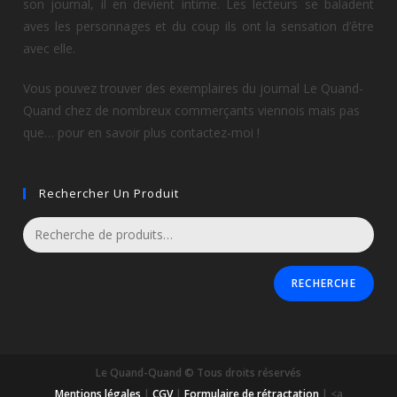
son journal, il en devient intime. Les lecteurs se baladent
aves les personnages et du coup ils ont la sensation d’être
avec elle.
Vous pouvez trouver des exemplaires du journal Le Quand-
Quand chez de nombreux commerçants viennois mais pas
que… pour en savoir plus contactez-moi !
Rechercher Un Produit
RECHERCHE
Le Quand-Quand © Tous droits réservés
Mentions légales
|
CGV
|
Formulaire de rétractation
| <a