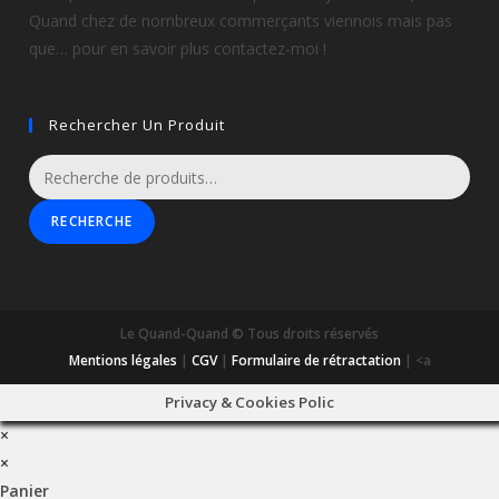
Quand chez de nombreux commerçants viennois mais pas
que… pour en savoir plus contactez-moi !
Rechercher Un Produit
RECHERCHE
Le Quand-Quand © Tous droits réservés
Mentions légales
|
CGV
|
Formulaire de rétractation
| <a
Privacy & Cookies Polic
×
×
Panier